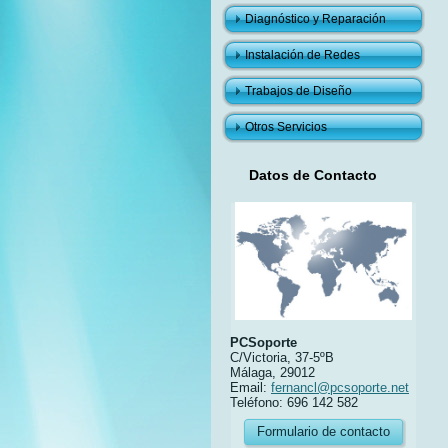
Diagnóstico y Reparación
Instalación de Redes
Trabajos de Diseño
Otros Servicios
Datos de Contacto
PCSoporte
C/Victoria, 37-5ºB
Málaga, 29012
Email:
fernancl@pcsoporte.net
Teléfono: 696 142 582
Formulario de contacto