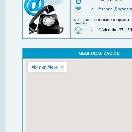
>
fernancl@pcsopor
Si lo desea, puede traer su equipo a nu
dirección:
>
C/Victoria, 37 - 5
GEOLOCALIZACIÓN