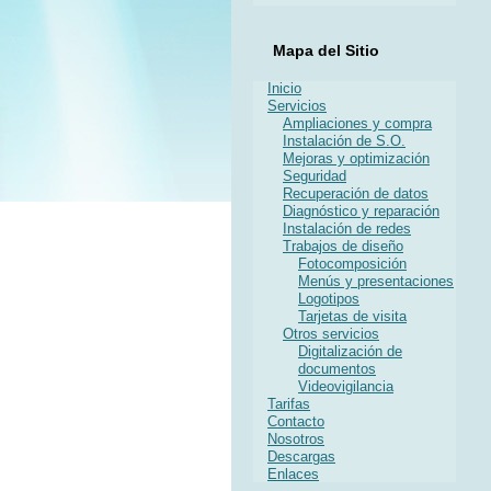
Mapa del Sitio
Inicio
Servicios
Ampliaciones y compra
Instalación de S.O.
Mejoras y optimización
Seguridad
Recuperación de datos
Diagnóstico y reparación
Instalación de redes
Trabajos de diseño
Fotocomposición
Menús y presentaciones
Logotipos
Tarjetas de visita
Otros servicios
Digitalización de
documentos
Videovigilancia
Tarifas
Contacto
Nosotros
Descargas
Enlaces