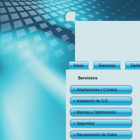
Inicio
Servicios
Tarif
Servicios
Ampliaciones y Compra
Instalación de S.O.
Mejoras y Optimización
Seguridad
Recuperación de Datos