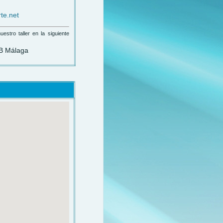
te.net
estro taller en la siguiente
ºB Málaga