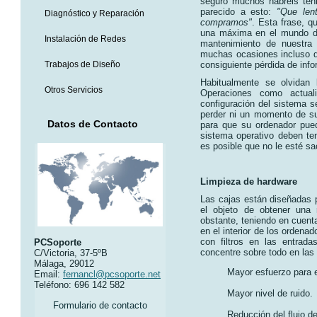
seguro muchos habréis teni
parecido a esto:
"Que len
Diagnóstico y Reparación
compramos"
. Esta frase, q
una máxima en el mundo de
Instalación de Redes
mantenimiento de nuestra
muchas ocasiones incluso de
Trabajos de Diseño
consiguiente pérdida de info
Habitualmente se olvidan 
Otros Servicios
Operaciones como actuali
configuración del sistema s
perder ni un momento de su
Datos de Contacto
para que su ordenador pue
sistema operativo deben te
es posible que no le esté s
Limpieza de hardware
Las cajas están diseñadas p
el objeto de obtener una 
obstante, teniendo en cuent
en el interior de los ordena
con filtros en las entrad
PCSoporte
concentre sobre todo en las 
C/Victoria, 37-5ºB
Málaga, 29012
Mayor esfuerzo para e
Email:
fernancl@pcsoporte.net
Teléfono: 696 142 582
Mayor nivel de ruido.
Formulario de contacto
Reducción del flujo de 