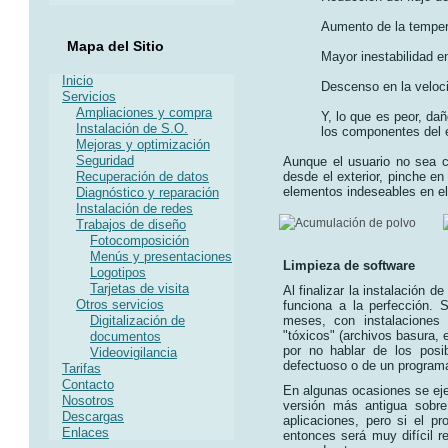
Aumento de la temper
Mapa del Sitio
Mayor inestabilidad e
Inicio
Descenso en la veloci
Servicios
Ampliaciones y compra
Y, lo que es peor, da
Instalación de S.O.
los componentes del 
Mejoras y optimización
Seguridad
Aunque el usuario no sea c
Recuperación de datos
desde el exterior, pinche e
elementos indeseables en el 
Diagnóstico y reparación
Instalación de redes
Trabajos de diseño
Fotocomposición
Menús y presentaciones
Limpieza de software
Logotipos
Tarjetas de visita
Al finalizar la instalación 
Otros servicios
funciona a la perfección. 
Digitalización de
meses, con instalaciones 
"tóxicos" (archivos basura, 
documentos
por no hablar de los posi
Videovigilancia
defectuoso o de un programa
Tarifas
Contacto
En algunas ocasiones se eje
Nosotros
versión más antigua sobre
Descargas
aplicaciones, pero si el 
Enlaces
entonces será muy difícil r